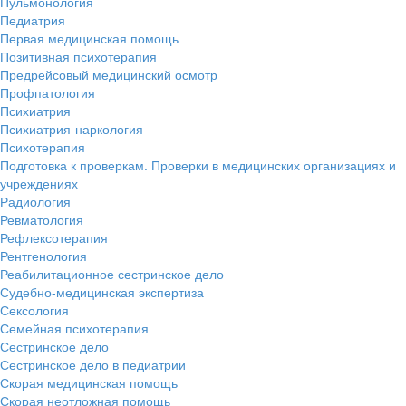
Пульмонология
Педиатрия
Первая медицинская помощь
Позитивная психотерапия
Предрейсовый медицинский осмотр
Профпатология
Психиатрия
Психиатрия-наркология
Психотерапия
Подготовка к проверкам. Проверки в медицинских организациях и
учреждениях
Радиология
Ревматология
Рефлексотерапия
Рентгенология
Реабилитационное сестринское дело
Судебно-медицинская экспертиза
Сексология
Семейная психотерапия
Сестринское дело
Сестринское дело в педиатрии
Скорая медицинская помощь
Скорая неотложная помощь