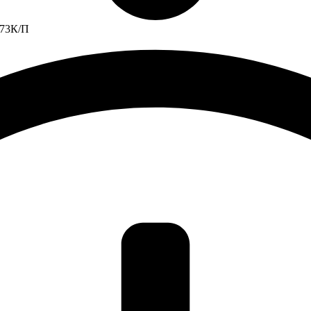
 73К/П