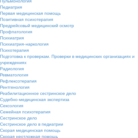
Пульмонология
Педиатрия
Первая медицинская помощь
Позитивная психотерапия
Предрейсовый медицинский осмотр
Профпатология
Психиатрия
Психиатрия-наркология
Психотерапия
Подготовка к проверкам. Проверки в медицинских организациях и
учреждениях
Радиология
Ревматология
Рефлексотерапия
Рентгенология
Реабилитационное сестринское дело
Судебно-медицинская экспертиза
Сексология
Семейная психотерапия
Сестринское дело
Сестринское дело в педиатрии
Скорая медицинская помощь
Скорая неотложная помощь