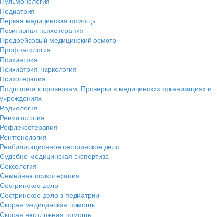
Пульмонология
Педиатрия
Первая медицинская помощь
Позитивная психотерапия
Предрейсовый медицинский осмотр
Профпатология
Психиатрия
Психиатрия-наркология
Психотерапия
Подготовка к проверкам. Проверки в медицинских организациях и
учреждениях
Радиология
Ревматология
Рефлексотерапия
Рентгенология
Реабилитационное сестринское дело
Судебно-медицинская экспертиза
Сексология
Семейная психотерапия
Сестринское дело
Сестринское дело в педиатрии
Скорая медицинская помощь
Скорая неотложная помощь